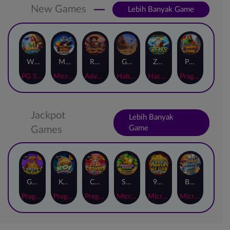
New Games
Lebih Banyak Game
Wings of Iguazu
Mighty Panda
Rhapsody of Muertos
Glory Of Rome
Ze Zeus
Pandemic Rising
PG Soft
MicroGaming
AdvantPlay
Habanero
Hacksaw
Pragmatic Play
Jackpot
Lebih Banyak
Game
Games
Gates of Dragon Jackpot Play
Koi Bonanza Jackpot Play
Caishen's Gems Jackpot Play
Squealin' Riches
9 Masks of Fire™ HyperSpins™
Break Away Lucky Wilds
Pragmatic Play
Pragmatic Play
Pragmatic Play
MicroGaming
MicroGaming
MicroGaming