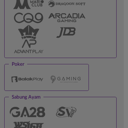
Poker
Sabung Ayam