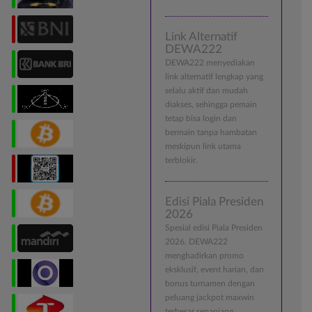
Link Alternatif
DEWA222
DEWA222 menyediakan
link alternatif lengkap yang
selalu aktif dan mudah
diakses, sehingga pemain
tetap bisa login dan
bermain tanpa hambatan
meskipun link utama
terblokir.
Edisi Piala Presiden
2026
Spesial edisi Piala Presiden
2026, DEWA222
menghadirkan promo
eksklusif, event harian, dan
bonus turnamen dengan
peluang jackpot maxwin
terbesar sepanjang