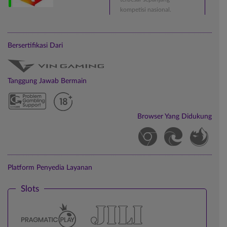
kompetisi nasional.
Bersertifikasi Dari
Tanggung Jawab Bermain
Browser Yang Didukung
Platform Penyedia Layanan
Slots