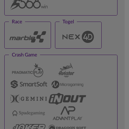
Race
Togel
Crash Game