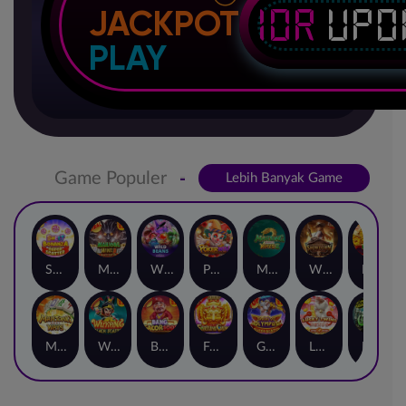
IDR
UPD
JACKPOT
PLAY
Game Populer
Lebih Banyak Game
Sweet Bonanza Super Scatter
Mahjong Wins 3 – Black Scatter
Wild Beans
Poker Win
Mahjong Ways 2
Wild Bounty Showdown
Laughing Buddha Nexus
Mahjong Ways
Wukong - Black Scatter
Bang Gacor 1000
Fortune Gems
Gates of Olympus Super Scatter
Lucky Twins Nexus
Nexus The Crypt