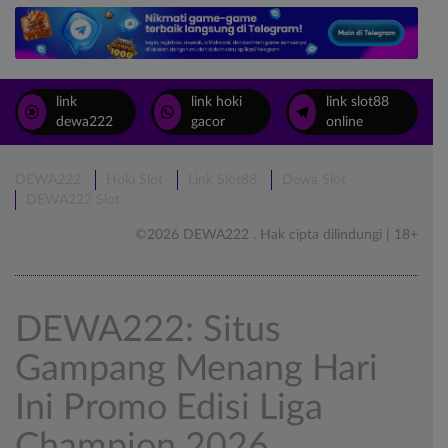
link
link hoki
link slot88
dewa222
gacor
online
DEWA222
Hoki Slot
Link Slot88
Dewa Slot
DEWA222 Slot
©2026 DEWA222 . Hak cipta dilindungi | 18+
DEWA222: Situs
Gampang Menang Hari
Ini Promo Edisi Liga
Champion 2026