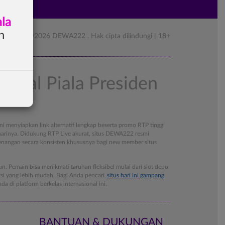
e
ala
h
©2026 DEWA222 . Hak cipta dilindungi | 18+
inal Piala Presiden
ni menyiapkan link alternatif lengkap beserta promo RTP tinggi
harinya. Didukung RTP Live akurat, situs DEWA222 resmi
nangan secara konsisten khususnya bagi new member situs
. Pemain bisa menikmati taruhan fleksibel mulai dari slot depo
ksi yang lebih mudah. Bagi Anda pencari
situs hari ini gampang
 di platform berkelas internasional ini.
BANTUAN & DUKUNGAN