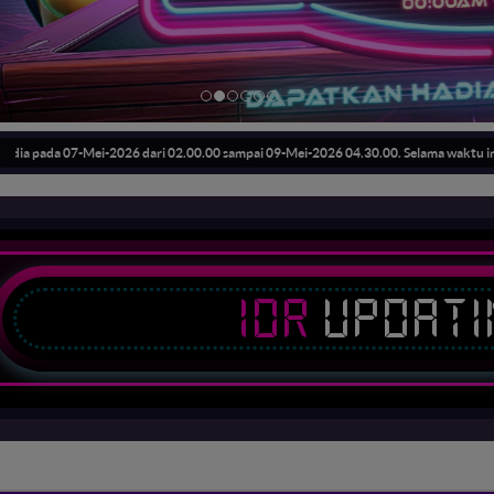
a 07-Mei-2026 dari 02.00.00 sampai 09-Mei-2026 04.30.00. Selama waktu ini, Arcad
IDR
UPDATI