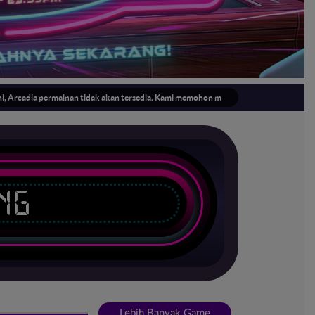
ia permainan tidak akan tersedia. Kami memohon maaf atas ketidaknyamanan yang mu
NG
Lebih Banyak Game