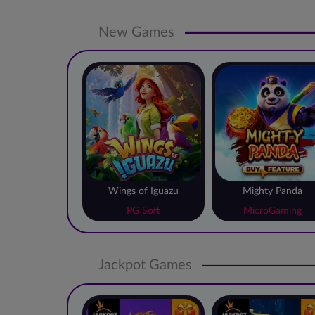
New Games
Wings of Iguazu
Mighty Panda
PG Soft
MicroGaming
Jackpot Games