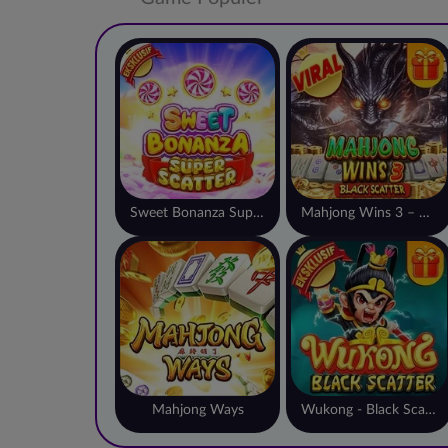
Sweet Bonanza Super Scatter
Mahjong Wins 3 – Black Scatter
Mahjong Ways
Wukong - Black Scatter