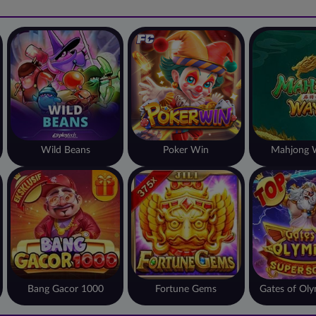
Wild Beans
Poker Win
Mahjong 
Bang Gacor 1000
Fortune Gems