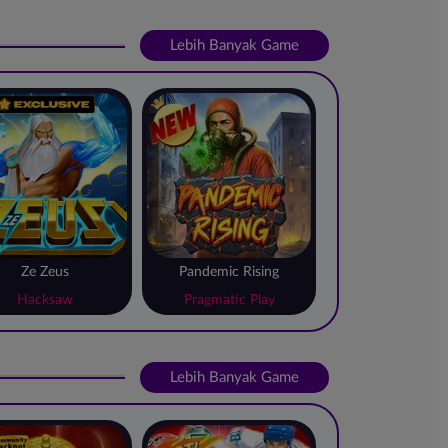
Lebih Banyak Game
Ze Zeus
Pandemic Rising
Hacksaw
Pragmatic Play
Lebih Banyak Game