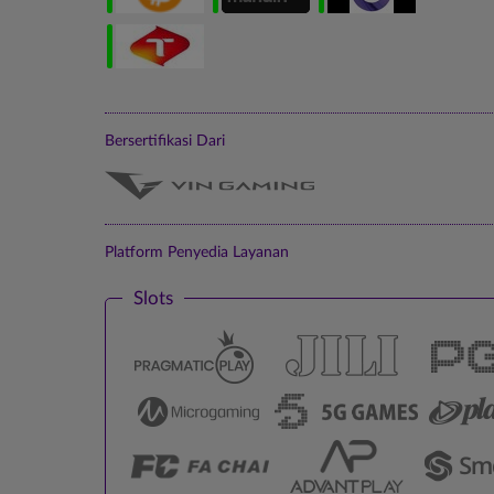
Bersertifikasi Dari
Platform Penyedia Layanan
Slots