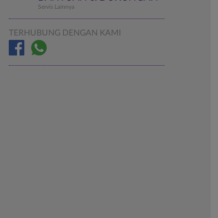
Servis Lainnya
TERHUBUNG DENGAN KAMI