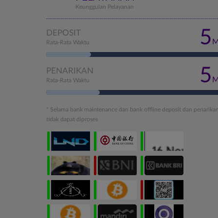
Keunggulan Pelayanan
5
DEPOSIT
M
Rata-Rata Waktu
5
PENARIKAN
M
Rata-Rata Waktu
* Selama bank maintenance dan bank offline deposit dan penarika
tidak dapat diproses