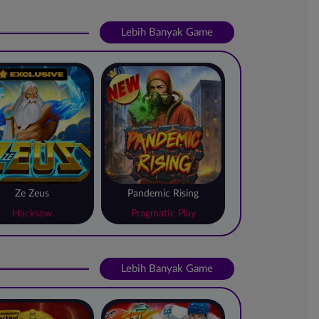
Lebih Banyak Game
Ze Zeus
Pandemic Rising
Hacksaw
Pragmatic Play
Lebih Banyak Game