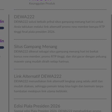
Keunggulan Produk
DEWA222
in
DEWA222 solusi terbaik prihal situs gampang menang hari ini untuk
Anda taklukan melalui link alternatif promo new member berupa RTP
tinggi final piala presiden 2026.
in
Situs Gampang Menang
DEWA222 dikenal sebagai situs gampang menang hari ini berkat
n
bonus new member, promo RTP tinggi, dan slot gacor dengan peluang
maxwin yang mudah diraih setiap harinya.
Link Alternatif DEWA222
DEWA222 menyediakan link alternatif lengkap yang selalu aktif dan
mudah diakses, sehingga pemain tetap bisa login dan bermain tanpa
hambatan meskipun link utama terblokir.
Edisi Piala Presiden 2026
Spesial edisi Piala Presiden 2026, DEWA222 menghadirkan promo