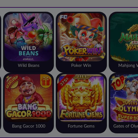
Wild Beans
Poker Win
Mahjong 
Bang Gacor 1000
Fortune Gems