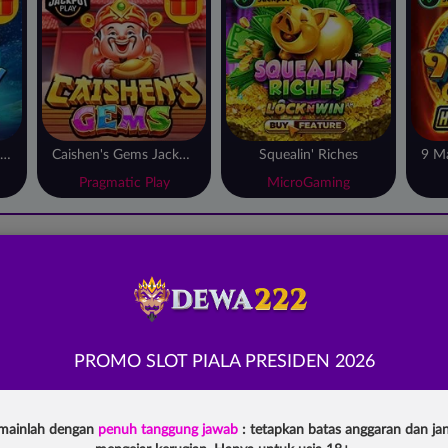
Koi Bonanza Jackpot Play
Caishen's Gems Jackpot Play
Squealin' Riches
Pragmatic Play
MicroGaming
PROMO SLOT PIALA PRESIDEN 2026
mainlah dengan
penuh tanggung jawab
: tetapkan batas anggaran dan ja