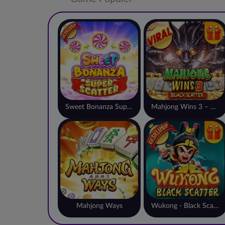
Sweet Bonanza Super Scatter
Mahjong Wins 3 – Black Scatter
Mahjong Ways
Wukong - Black Scatter