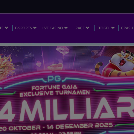
TS
E-SPORTS
LIVE CASINO
RACE
TOGEL
CRASH