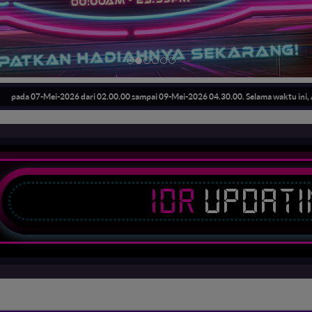
07-Mei-2026 dari 02.00.00 sampai 09-Mei-2026 04.30.00. Selama waktu ini, Arcadia
IDR
UPDATI