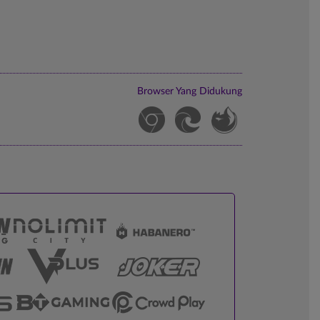
Browser Yang Didukung