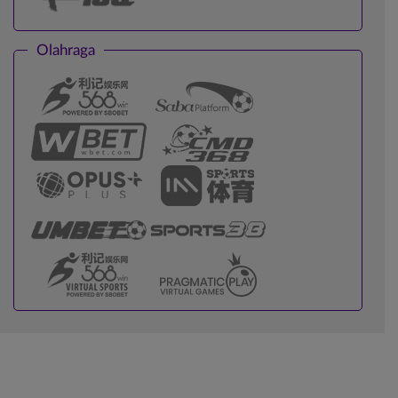
Olahraga