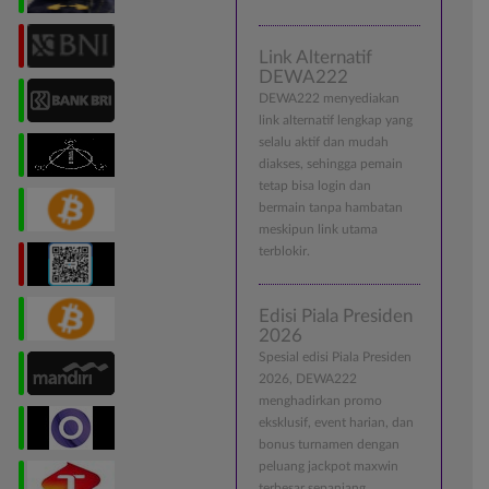
Link Alternatif
DEWA222
DEWA222 menyediakan
link alternatif lengkap yang
selalu aktif dan mudah
diakses, sehingga pemain
tetap bisa login dan
bermain tanpa hambatan
meskipun link utama
terblokir.
Edisi Piala Presiden
2026
Spesial edisi Piala Presiden
2026, DEWA222
menghadirkan promo
eksklusif, event harian, dan
bonus turnamen dengan
peluang jackpot maxwin
terbesar sepanjang