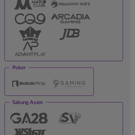
Poker
Sabung Ayam