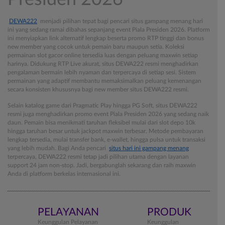
DEWA222
menjadi pilihan tepat bagi pencari situs gampang menang hari
ini yang sedang ramai dibahas sepanjang event Piala Presiden 2026. Platform
ini menyiapkan link alternatif lengkap beserta promo RTP tinggi dan bonus
new member yang cocok untuk pemain baru maupun setia. Koleksi
permainan slot gacor online tersedia luas dengan peluang maxwin setiap
harinya. Didukung RTP Live akurat, situs DEWA222 resmi menghadirkan
pengalaman bermain lebih nyaman dan terpercaya di setiap sesi. Sistem
permainan yang adaptif membantu memaksimalkan peluang kemenangan
secara konsisten khususnya bagi new member situs DEWA222 resmi.
Selain katalog game dari Pragmatic Play hingga PG Soft, situs DEWA222
resmi juga menghadirkan promo event Piala Presiden 2026 yang sedang naik
daun. Pemain bisa menikmati taruhan fleksibel mulai dari slot depo 10k
hingga taruhan besar untuk jackpot maxwin terbesar. Metode pembayaran
lengkap tersedia, mulai transfer bank, e-wallet, hingga pulsa untuk transaksi
yang lebih mudah. Bagi Anda pencari
situs hari ini gampang menang
terpercaya, DEWA222 resmi tetap jadi pilihan utama dengan layanan
support 24 jam non-stop. Jadi, bergabunglah sekarang dan raih maxwin
Anda di platform berkelas internasional ini.
PELAYANAN
PRODUK
Keunggulan Pelayanan
Keunggulan