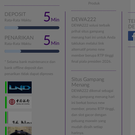
Produk
5
DEPOSIT
DEWA222
Min
Rata-Rata Waktu
T
DEWA222 solusi terbaik
DE
prihal situs gampang
5
PENARIKAN
menang hari ini untuk Anda
Min
taklukan melalui link
Rata-Rata Waktu
alternatif promo new
member berupa RTP tinggi
final piala presiden 2026.
* Selama bank maintenance dan
bank offline deposit dan
penarikan tidak dapat diproses
Situs Gampang
Menang
DEWA222 dikenal sebagai
situs gampang menang hari
ini berkat bonus new
member, promo RTP tinggi,
dan slot gacor dengan
peluang maxwin yang
mudah diraih setiap
harinya.