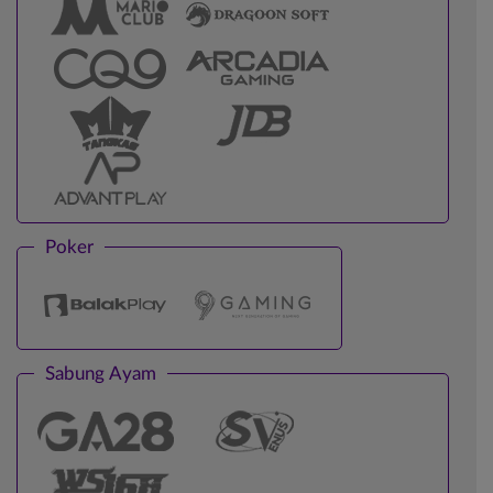
Poker
Sabung Ayam