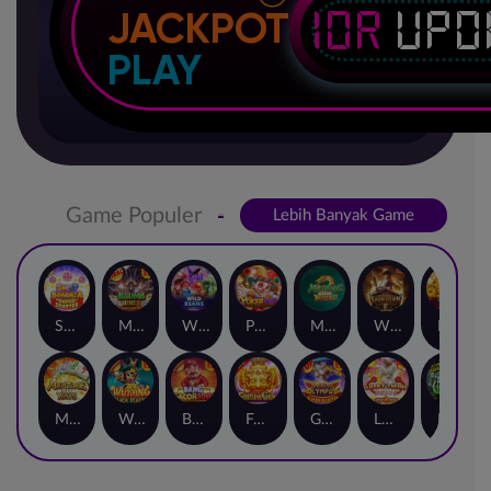
IDR
UPD
JACKPOT
PLAY
Game Populer
Lebih Banyak Game
Sweet Bonanza Super Scatter
Mahjong Wins 3 – Black Scatter
Wild Beans
Poker Win
Mahjong Ways 2
Wild Bounty Showdown
Laughing Buddha Nexus
Mahjong Ways
Wukong - Black Scatter
Bang Gacor 1000
Fortune Gems
Gates of Olympus Super Scatter
Lucky Twins Nexus
Nexus The Crypt