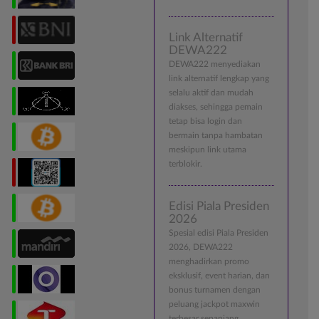
Link Alternatif
DEWA222
DEWA222 menyediakan
link alternatif lengkap yang
selalu aktif dan mudah
diakses, sehingga pemain
tetap bisa login dan
bermain tanpa hambatan
meskipun link utama
terblokir.
Edisi Piala Presiden
2026
Spesial edisi Piala Presiden
2026, DEWA222
menghadirkan promo
eksklusif, event harian, dan
bonus turnamen dengan
peluang jackpot maxwin
terbesar sepanjang