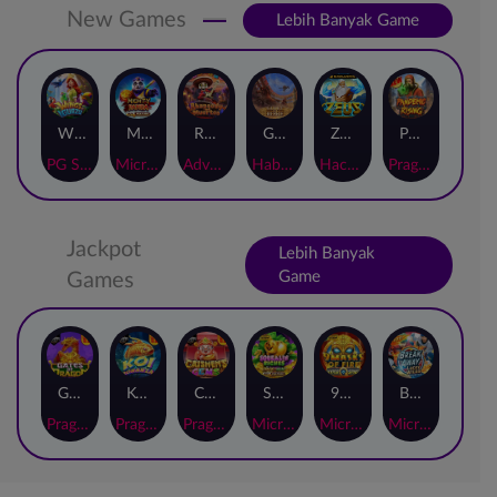
New Games
Lebih Banyak Game
Wings of Iguazu
Mighty Panda
Rhapsody of Muertos
Glory Of Rome
Ze Zeus
Pandemic Rising
PG Soft
MicroGaming
AdvantPlay
Habanero
Hacksaw
Pragmatic Play
Jackpot
Lebih Banyak
Game
Games
Gates of Dragon Jackpot Play
Koi Bonanza Jackpot Play
Caishen's Gems Jackpot Play
Squealin' Riches
9 Masks of Fire™ HyperSpins™
Break Away Lucky Wilds
Pragmatic Play
Pragmatic Play
Pragmatic Play
MicroGaming
MicroGaming
MicroGaming