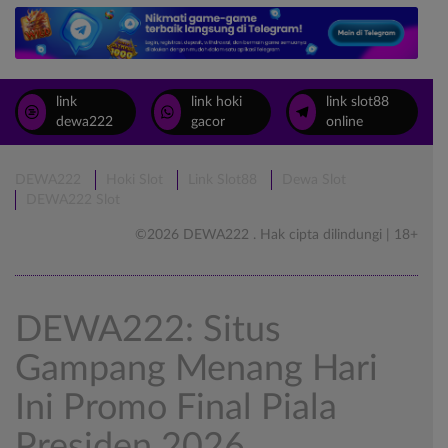
link
link hoki
link slot88
dewa222
gacor
online
DEWA222
Hoki Slot
Link Slot88
Dewa Slot
DEWA222 Slot
©2026 DEWA222 . Hak cipta dilindungi | 18+
DEWA222: Situs
Gampang Menang Hari
Ini Promo Final Piala
Presiden 2026