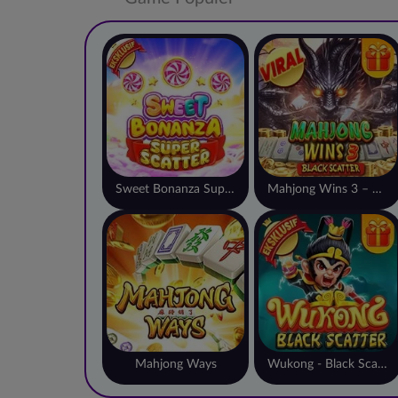
Sweet Bonanza Super Scatter
Mahjong Wins 3 – Black Scatter
Mahjong Ways
Wukong - Black Scatter