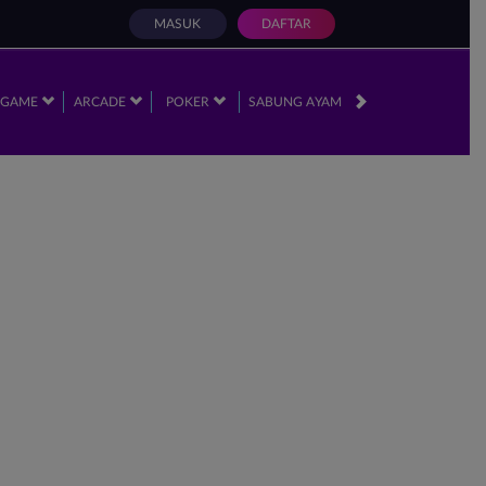
MASUK
DAFTAR
 GAME
ARCADE
POKER
SABUNG AYAM
OLAHRAGA