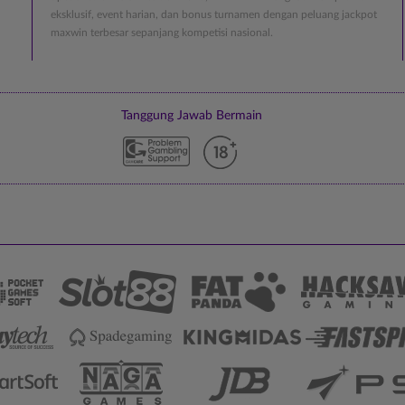
eksklusif, event harian, dan bonus turnamen dengan peluang jackpot
maxwin terbesar sepanjang kompetisi nasional.
Tanggung Jawab Bermain