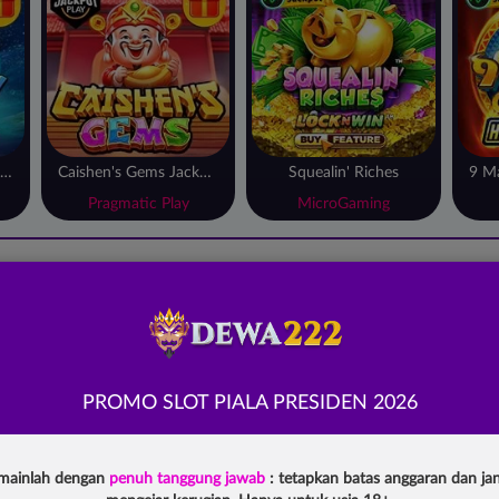
Koi Bonanza Jackpot Play
Caishen's Gems Jackpot Play
Squealin' Riches
Pragmatic Play
MicroGaming
PROMO SLOT PIALA PRESIDEN 2026
mainlah dengan
penuh tanggung jawab
: tetapkan batas anggaran dan ja