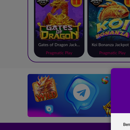
Gates of Dragon Jackpot Play
Pragmatic Play
Pragmatic Play
Ber