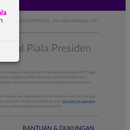
e
ala
h
©2026 DEWA222 . Hak cipta dilindungi | 18+
inal Piala Presiden
ni menyiapkan link alternatif lengkap beserta promo RTP tinggi
harinya. Didukung RTP Live akurat, situs DEWA222 resmi
nangan secara konsisten khususnya bagi new member situs
. Pemain bisa menikmati taruhan fleksibel mulai dari slot depo
ksi yang lebih mudah. Bagi Anda pencari
situs hari ini gampang
 di platform berkelas internasional ini.
BANTUAN & DUKUNGAN