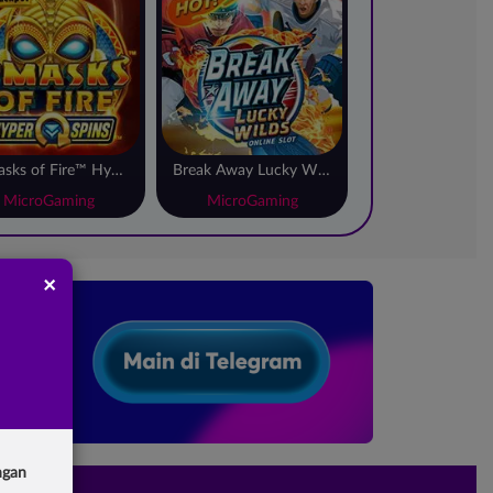
9 Masks of Fire™ HyperSpins™
Break Away Lucky Wilds
MicroGaming
MicroGaming
×
ngan