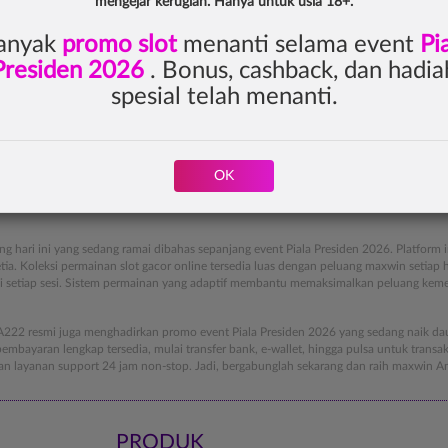
mengejar kerugian. Hanya untuk usia 18+.
link dewa222
link hoki gacor
link slot88 onlin
anyak
promo slot
menanti selama event
Pi
Presiden 2026
. Bonus, cashback, dan hadia
DEWA222 Slot
spesial telah menanti.
ng Menang Hari Ini Promo F
OK
g hari ini yang sedang ramai dibahas sepanjang event Piala Presiden 2026. Platform i
 Koleksi permainan slot gacor online tersedia luas dengan peluang maxwin setiap 
 setiap sesi. Sistem permainan yang adaptif membantu memaksimalkan peluang keme
A222 resmi juga menghadirkan promo event Piala Presiden 2026 yang sedang naik daun
mbayaran lengkap tersedia, mulai transfer bank, e-wallet, hingga pulsa untuk transa
n layanan support 24 jam non-stop. Jadi, bergabunglah sekarang dan raih maxwin Anda
PRODUK