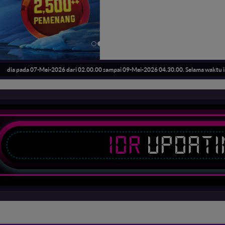
ada 07-Mei-2026 dari 02.00.00 sampai 09-Mei-2026 04.30.00. Selama waktu ini, Arc
IDR
UPDATI