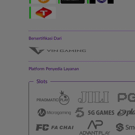
Bersertifikasi Dari
Platform Penyedia Layanan
Slots