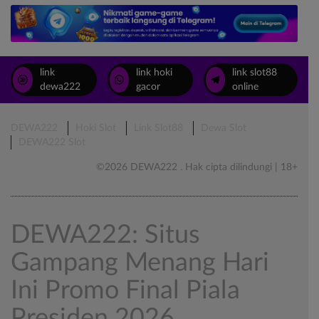
link
link hoki
link slot88
dewa222
gacor
online
DEWA222
Hoki Slot
Link Slot88
Dewa Slot
DEWA222 Slot
©2026 DEWA222 . Hak cipta dilindungi | 18+
DEWA222: Situs
Gampang Menang Hari
Ini Promo Final Piala
Presiden 2026