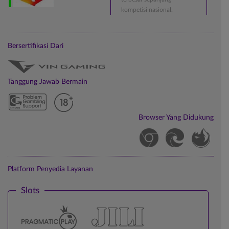
kompetisi nasional.
Bersertifikasi Dari
Tanggung Jawab Bermain
Browser Yang Didukung
Platform Penyedia Layanan
Slots