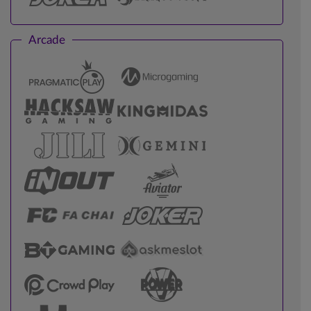
Arcade