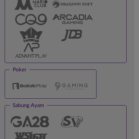
Poker
Sabung Ayam