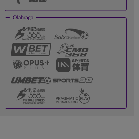
Olahraga