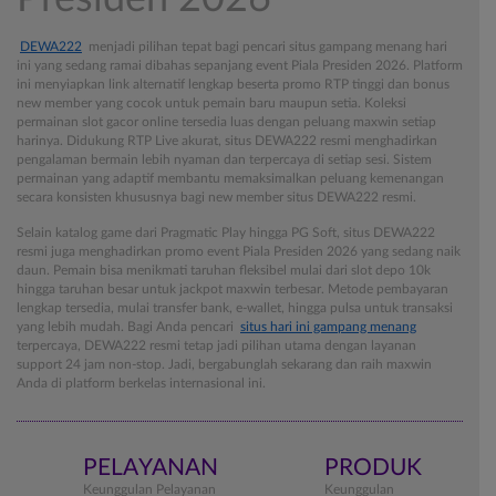
DEWA222
menjadi pilihan tepat bagi pencari situs gampang menang hari
ini yang sedang ramai dibahas sepanjang event Piala Presiden 2026. Platform
ini menyiapkan link alternatif lengkap beserta promo RTP tinggi dan bonus
new member yang cocok untuk pemain baru maupun setia. Koleksi
permainan slot gacor online tersedia luas dengan peluang maxwin setiap
harinya. Didukung RTP Live akurat, situs DEWA222 resmi menghadirkan
pengalaman bermain lebih nyaman dan terpercaya di setiap sesi. Sistem
permainan yang adaptif membantu memaksimalkan peluang kemenangan
secara konsisten khususnya bagi new member situs DEWA222 resmi.
Selain katalog game dari Pragmatic Play hingga PG Soft, situs DEWA222
resmi juga menghadirkan promo event Piala Presiden 2026 yang sedang naik
daun. Pemain bisa menikmati taruhan fleksibel mulai dari slot depo 10k
hingga taruhan besar untuk jackpot maxwin terbesar. Metode pembayaran
lengkap tersedia, mulai transfer bank, e-wallet, hingga pulsa untuk transaksi
yang lebih mudah. Bagi Anda pencari
situs hari ini gampang menang
terpercaya, DEWA222 resmi tetap jadi pilihan utama dengan layanan
support 24 jam non-stop. Jadi, bergabunglah sekarang dan raih maxwin
Anda di platform berkelas internasional ini.
PELAYANAN
PRODUK
Keunggulan Pelayanan
Keunggulan