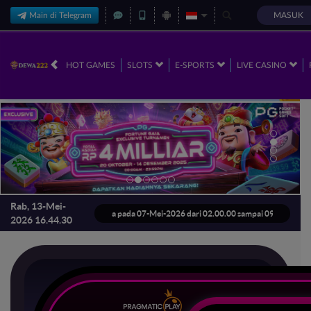
Main di Telegram
MASUK
HOT GAMES
SLOTS
E-SPORTS
LIVE CASINO
Rab, 13-Mei-
liharaan Terjadwal: Arcadia pada 07-Mei-2026 dari 02.00.00 sampai 09-Mei-2026 04
2026 16.44.30