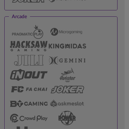
Arcade