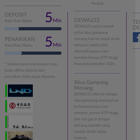
Produk
5
DEPOSIT
DEWA222
Min
Rata-Rata Waktu
T
DEWA222 solusi terbaik
DE
prihal situs gampang
5
PENARIKAN
menang hari ini untuk Anda
Min
taklukan melalui link
Rata-Rata Waktu
alternatif promo new
member berupa RTP tinggi
final piala presiden 2026.
* Selama bank maintenance dan
bank offline deposit dan
penarikan tidak dapat diproses
Situs Gampang
Menang
DEWA222 dikenal sebagai
situs gampang menang hari
ini berkat bonus new
member, promo RTP tinggi,
dan slot gacor dengan
peluang maxwin yang
mudah diraih setiap
harinya.