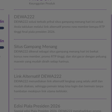
Keunggulan Produk
DEWA222
in
DEWA222 solusi terbaik prihal situs gampang menang hari ini untuk
Anda taklukan melalui link alternatif promo new member berupa RTP
tinggi final piala presiden 2026.
in
Situs Gampang Menang
DEWA222 dikenal sebagai situs gampang menang hari ini berkat
n
bonus new member, promo RTP tinggi, dan slot gacor dengan peluang
maxwin yang mudah diraih setiap harinya.
Link Alternatif DEWA222
DEWA222 menyediakan link alternatif lengkap yang selalu aktif dan
mudah diakses, sehingga pemain tetap bisa login dan bermain tanpa
hambatan meskipun link utama terblokir.
Edisi Piala Presiden 2026
Spesial edisi Piala Presiden 2026, DEWA222 menghadirkan promo