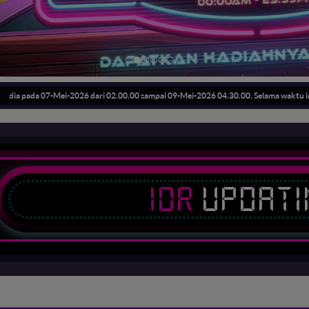
a 07-Mei-2026 dari 02.00.00 sampai 09-Mei-2026 04.30.00. Selama waktu ini, Arcad
IDR
UPDATI