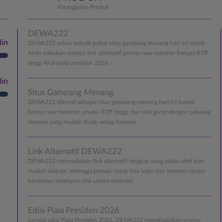
Keunggulan Produk
DEWA222
in
DEWA222 solusi terbaik prihal situs gampang menang hari ini untuk
Anda taklukan melalui link alternatif promo new member berupa RTP
tinggi final piala presiden 2026.
in
Situs Gampang Menang
DEWA222 dikenal sebagai situs gampang menang hari ini berkat
n
bonus new member, promo RTP tinggi, dan slot gacor dengan peluang
maxwin yang mudah diraih setiap harinya.
Link Alternatif DEWA222
DEWA222 menyediakan link alternatif lengkap yang selalu aktif dan
mudah diakses, sehingga pemain tetap bisa login dan bermain tanpa
hambatan meskipun link utama terblokir.
Edisi Piala Presiden 2026
Spesial edisi Piala Presiden 2026, DEWA222 menghadirkan promo