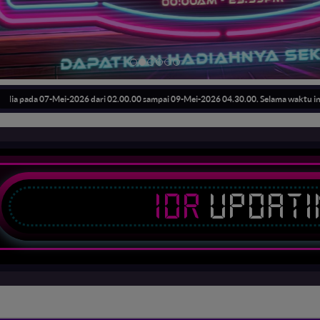
 07-Mei-2026 dari 02.00.00 sampai 09-Mei-2026 04.30.00. Selama waktu ini, Arcadi
IDR
UPDATI