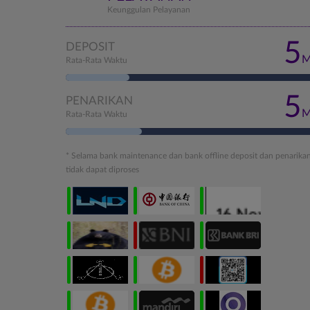
Keunggulan Pelayanan
5
DEPOSIT
M
Rata-Rata Waktu
5
PENARIKAN
M
Rata-Rata Waktu
* Selama bank maintenance dan bank offline deposit dan penarika
tidak dapat diproses