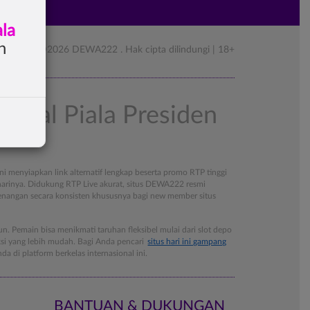
e
ala
h
©2026 DEWA222 . Hak cipta dilindungi | 18+
inal Piala Presiden
ni menyiapkan link alternatif lengkap beserta promo RTP tinggi
harinya. Didukung RTP Live akurat, situs DEWA222 resmi
nangan secara konsisten khususnya bagi new member situs
. Pemain bisa menikmati taruhan fleksibel mulai dari slot depo
ksi yang lebih mudah. Bagi Anda pencari
situs hari ini gampang
 di platform berkelas internasional ini.
BANTUAN & DUKUNGAN