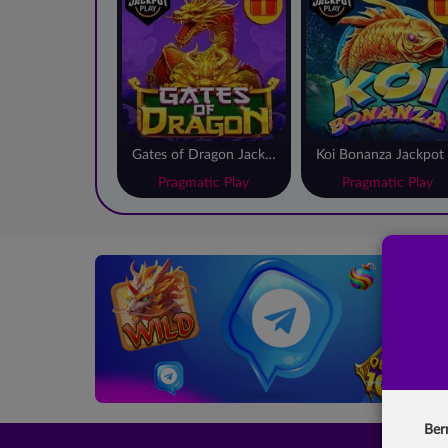
Gates of Dragon Jackpot Play
Pragmatic Play
Pragmatic Play
Ber