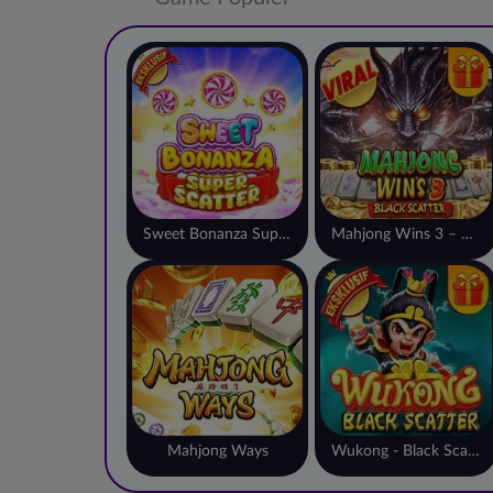
Sweet Bonanza Super Scatter
Mahjong Wins 3 – Black Scatter
Mahjong Ways
Wukong - Black Scatter