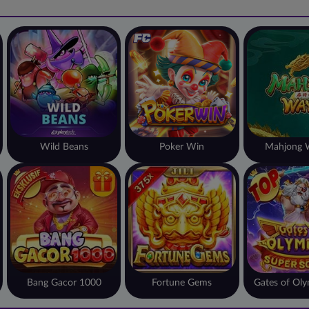
Wild Beans
Poker Win
Mahjong 
Bang Gacor 1000
Fortune Gems