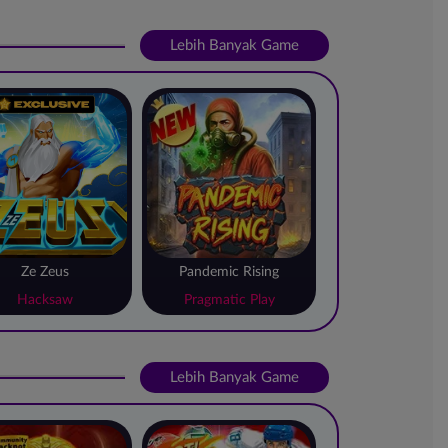
Lebih Banyak Game
Ze Zeus
Pandemic Rising
Hacksaw
Pragmatic Play
Lebih Banyak Game