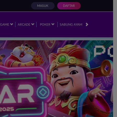
MASUK
DAFTAR
 GAME
ARCADE
POKER
SABUNG AYAM
OLAHRAGA