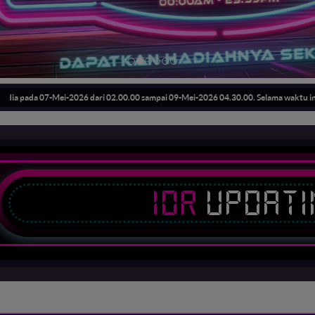
 07-Mei-2026 dari 02.00.00 sampai 09-Mei-2026 04.30.00. Selama waktu ini, Arcadi
IDR
UPDATI