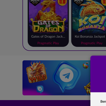
Gates of Dragon Jackpot Play
Pragmatic Play
Pragmatic Play
Ber