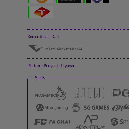
Bersertifikasi Dari
Platform Penyedia Layanan
Slots