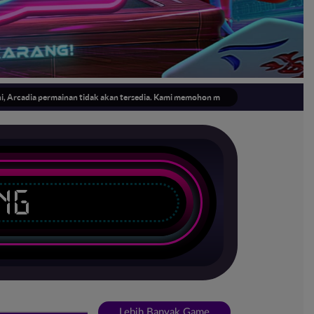
a permainan tidak akan tersedia. Kami memohon maaf atas ketidaknyamanan yang mun
NG
Lebih Banyak Game