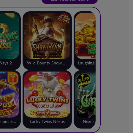
Ways 2
Wild Bounty Showdown
Laughing Buddha Nexus
Gates of Olympus Super Scatter
Lucky Twins Nexus
Nexus The Crypt