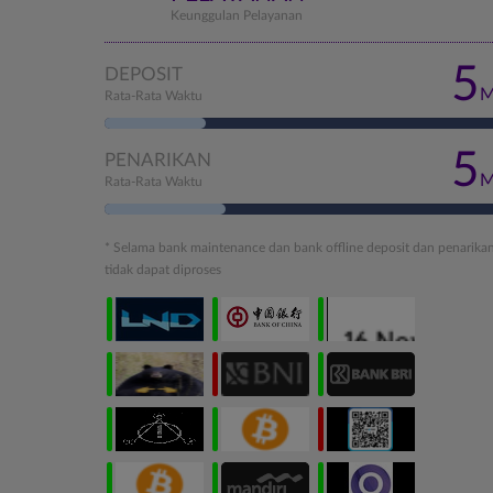
Keunggulan Pelayanan
5
DEPOSIT
M
Rata-Rata Waktu
5
PENARIKAN
M
Rata-Rata Waktu
* Selama bank maintenance dan bank offline deposit dan penarika
tidak dapat diproses