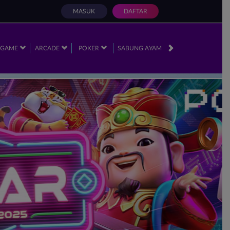
MASUK
DAFTAR
 GAME
ARCADE
POKER
SABUNG AYAM
OLAHRAGA