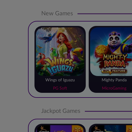
New Games
Wings of Iguazu
Mighty Panda
PG Soft
MicroGaming
Jackpot Games