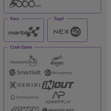
Race
Togel
Crash Game