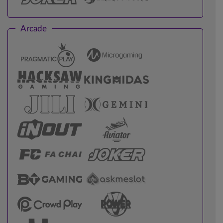
Arcade