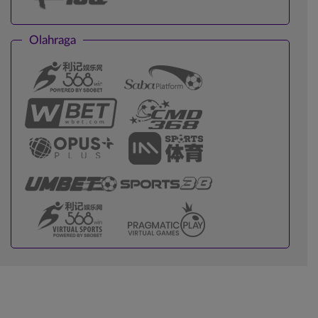
Olahraga