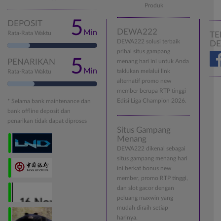
Produk
5
DEPOSIT
DEWA222
Min
Rata-Rata Waktu
T
DEWA222 solusi terbaik
DE
prihal situs gampang
5
PENARIKAN
menang hari ini untuk Anda
Min
taklukan melalui link
Rata-Rata Waktu
alternatif promo new
member berupa RTP tinggi
Edisi Liga Champion 2026.
* Selama bank maintenance dan
bank offline deposit dan
penarikan tidak dapat diproses
Situs Gampang
Menang
DEWA222 dikenal sebagai
situs gampang menang hari
ini berkat bonus new
member, promo RTP tinggi,
dan slot gacor dengan
peluang maxwin yang
mudah diraih setiap
harinya.