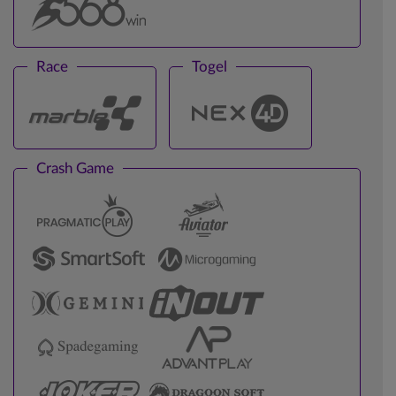
Race
Togel
Crash Game