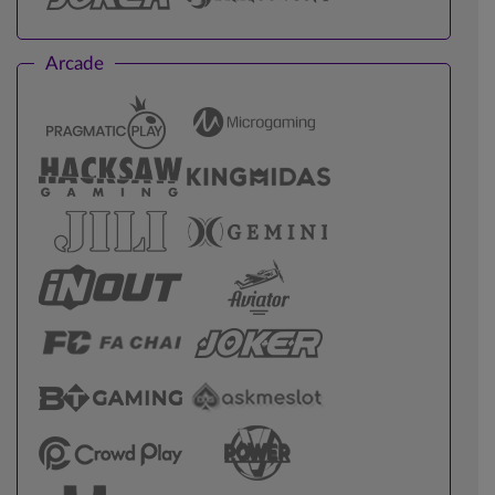
Arcade