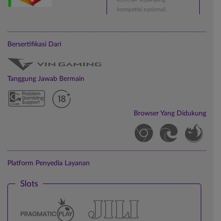
kompetisi nasional.
Bersertifikasi Dari
Tanggung Jawab Bermain
Browser Yang Didukung
Platform Penyedia Layanan
Slots