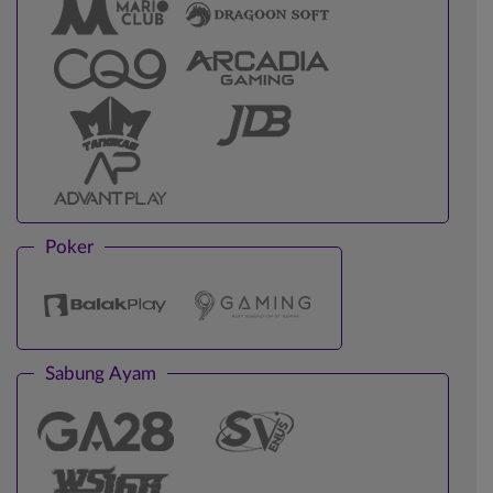
Poker
Sabung Ayam