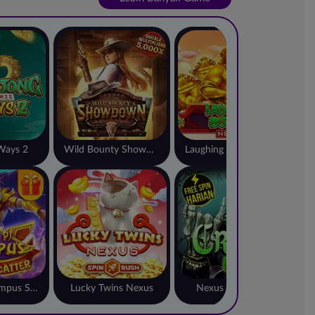
Ways 2
Wild Bounty Showdown
Laughing Buddha Nexus
Gates of Olympus Super Scatter
Lucky Twins Nexus
Nexus The Crypt