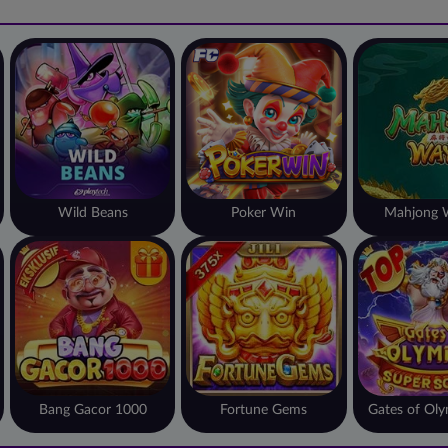
Wild Beans
Poker Win
Mahjong 
Bang Gacor 1000
Fortune Gems