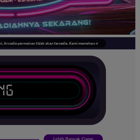
a permainan tidak akan tersedia. Kami memohon maaf atas ketidaknyamanan yang mun
NG
Lebih Banyak Game