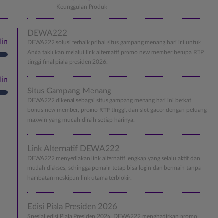
Keunggulan Produk
DEWA222
in
DEWA222 solusi terbaik prihal situs gampang menang hari ini untuk
Anda taklukan melalui link alternatif promo new member berupa RTP
tinggi final piala presiden 2026.
in
Situs Gampang Menang
DEWA222 dikenal sebagai situs gampang menang hari ini berkat
n
bonus new member, promo RTP tinggi, dan slot gacor dengan peluang
maxwin yang mudah diraih setiap harinya.
Link Alternatif DEWA222
DEWA222 menyediakan link alternatif lengkap yang selalu aktif dan
mudah diakses, sehingga pemain tetap bisa login dan bermain tanpa
hambatan meskipun link utama terblokir.
Edisi Piala Presiden 2026
Spesial edisi Piala Presiden 2026, DEWA222 menghadirkan promo