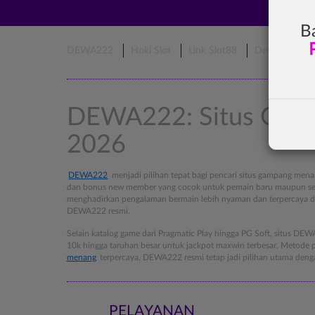
B
DEWA222
Hoki Slot
Link Slot88
Dewa Slot
DEWA222: Situs Gampa
2026
DEWA222
menjadi pilihan tepat bagi pencari situs gampang menan
dan bonus new member yang cocok untuk pemain baru maupun setia.
menghadirkan pengalaman bermain lebih nyaman dan terpercaya di
DEWA222 resmi.
Selain katalog game dari Pragmatic Play hingga PG Soft, situs DEW
10k hingga taruhan besar untuk jackpot maxwin terbesar. Metode pe
menang
terpercaya, DEWA222 resmi tetap jadi pilihan utama denga
PELAYANAN