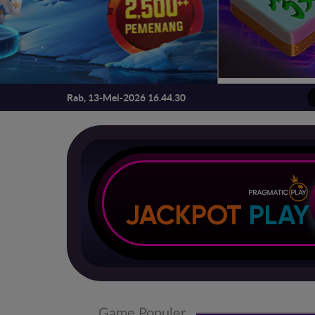
Rab, 13-Mei-2026 16.44.30
Pemeliharaan Terjadwal: Arcadia pada
JACKPOT
PLAY
Game Populer