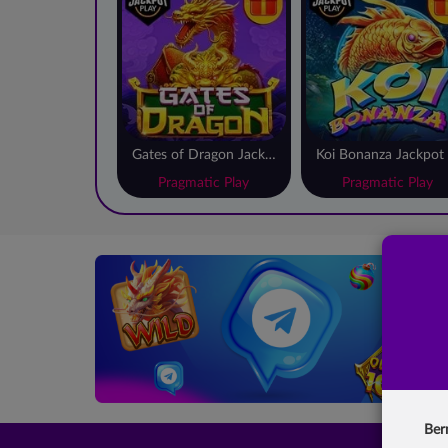
Gates of Dragon Jackpot Play
Pragmatic Play
Pragmatic Play
Ber