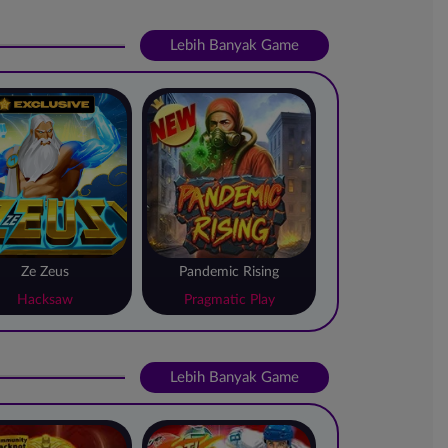
Lebih Banyak Game
Ze Zeus
Pandemic Rising
Hacksaw
Pragmatic Play
Lebih Banyak Game