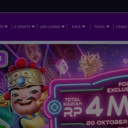
TS
E-SPORTS
LIVE CASINO
RACE
TOGEL
CRASH