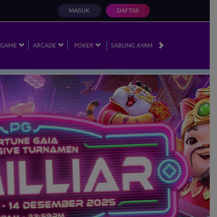
MASUK
DAFTAR
 GAME
ARCADE
POKER
SABUNG AYAM
OLAHRAGA